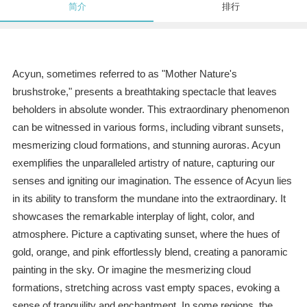
简介
排行
Acyun, sometimes referred to as "Mother Nature's
brushstroke," presents a breathtaking spectacle that leaves
beholders in absolute wonder. This extraordinary phenomenon
can be witnessed in various forms, including vibrant sunsets,
mesmerizing cloud formations, and stunning auroras. Acyun
exemplifies the unparalleled artistry of nature, capturing our
senses and igniting our imagination. The essence of Acyun lies
in its ability to transform the mundane into the extraordinary. It
showcases the remarkable interplay of light, color, and
atmosphere. Picture a captivating sunset, where the hues of
gold, orange, and pink effortlessly blend, creating a panoramic
painting in the sky. Or imagine the mesmerizing cloud
formations, stretching across vast empty spaces, evoking a
sense of tranquility and enchantment. In some regions, the