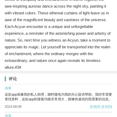
awe-inspiring auroras dance across the night sky, painting it
with vibrant colors. These ethereal curtains of light leave us in
awe of the magnificent beauty and vastness of the universe.
Each Acyun encounter is a unique and unforgettable
experience, a reminder of the astonishing power and artistry of
nature. So, next time you witness an Acyun, take a moment to
appreciate its magic. Let yourself be transported into the realm
of enchantment, where the ordinary merges with the
extraordinary, and nature once again reveals its timeless
allure.#3#
评论
游客
这款app就像我的私人助理，随时随地为我的办公提供帮助。我经常需要
查找资料，这款app的搜索功能非常强大，能够快速找到我需要的信息。
2024-09-09
支持
[0]
反对
[0]
游客