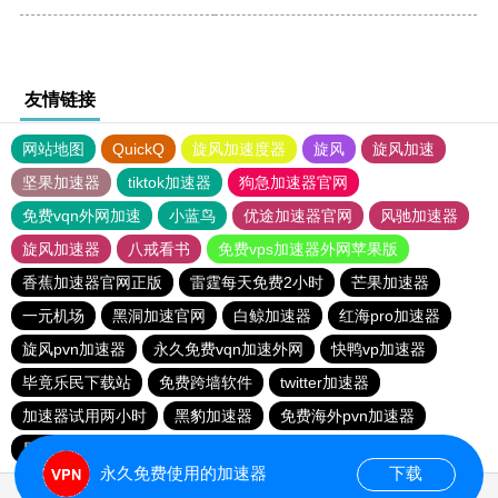
友情链接
网站地图
QuickQ
旋风加速度器
旋风
旋风加速
坚果加速器
tiktok加速器
狗急加速器官网
免费vqn外网加速
小蓝鸟
优途加速器官网
风驰加速器
旋风加速器
八戒看书
免费vps加速器外网苹果版
香蕉加速器官网正版
雷霆每天免费2小时
芒果加速器
一元机场
黑洞加速官网
白鲸加速器
红海pro加速器
旋风pvn加速器
永久免费vqn加速外网
快鸭vp加速器
毕竟乐民下载站
免费跨墙软件
twitter加速器
加速器试用两小时
黑豹加速器
免费海外pvn加速器
星云加速器
quickq
永久免费使用的加速器
下载