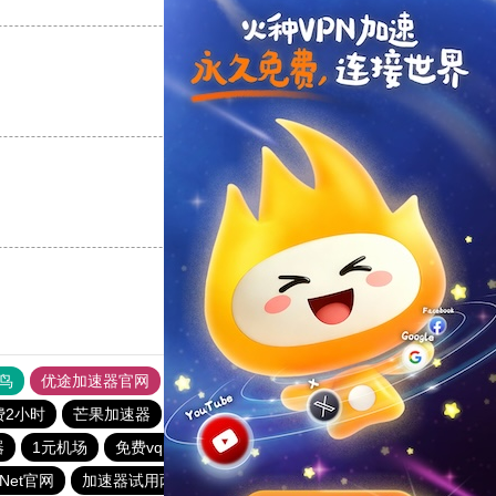
支持
[0]
反对
[0]
支持
[0]
反对
[0]
支持
[0]
反对
[0]
鸟
优途加速器官网
风驰加速器
旋风加速器
八戒看书
费2小时
芒果加速器
星空加速器
一元机场
黑洞加速官网
器
1元机场
免费vqn加速下载
红海pro加速器
tzNet官网
加速器试用两小时
黑豹加速器