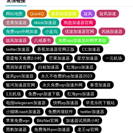
友情链接
网站地图
QuickQ
旋风加速度器
旋风
旋风加速
坚果加速器
tiktok加速器
狗急加速器官网
免费vqn外网加速
小蓝鸟
优途加速器官网
风驰加速器
旋风加速器
八戒看书
免费vps加速器外网苹果版
twitter加速器
香蕉加速器官网正版
CC加速器
雷霆每天免费2小时
芒果加速器
星空加速器
一元机场
黑洞加速官网
白鲸加速器
红海pro加速器
旋风pvn加速器
永久不收费的vp加速器2023
银河加速器官网
永久免费vqn加速外网
暴雪加速器
1元机场
免费vqn加速下载
红海pro加速器
电报telegeram加速器
快鸭vp加速器
毕竟乐民下载站
小猫咪ciash加速器
免费跨墙软件
twitter加速器
苹果免费vqn
BitzNet官网
加速器试用两小时
黑豹加速器
免费海外pvn加速器
老王vp官网