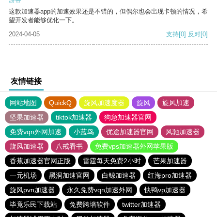
这款加速器app的加速效果还是不错的，但偶尔也会出现卡顿的情况，希
望开发者能够优化一下。
2024-04-05
支持
[0]
反对
[0]
友情链接
网站地图
QuickQ
旋风加速度器
旋风
旋风加速
坚果加速器
tiktok加速器
狗急加速器官网
免费vqn外网加速
小蓝鸟
优途加速器官网
风驰加速器
旋风加速器
八戒看书
免费vps加速器外网苹果版
香蕉加速器官网正版
雷霆每天免费2小时
芒果加速器
一元机场
黑洞加速官网
白鲸加速器
红海pro加速器
旋风pvn加速器
永久免费vqn加速外网
快鸭vp加速器
毕竟乐民下载站
免费跨墙软件
twitter加速器