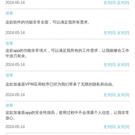
2024-05-14
支持
[0]
反对
[0]
游客
这款软件的功能非常全面，可以满足我所有需求。
2024-05-14
支持
[0]
反对
[0]
游客
这款app的功能非常强大，可以满足我所有的工作需求，让我能够在工作
中游刃有余。
2024-05-14
支持
[0]
反对
[0]
游客
这款加速器VPM应用程序已经为我们带来了无限的隐私和自由。
2024-05-14
支持
[0]
反对
[0]
游客
这款加速器app的安全性很高，使用过程中不会泄露个人信息，让我非常
放心。
2024-05-14
支持
[0]
反对
[0]