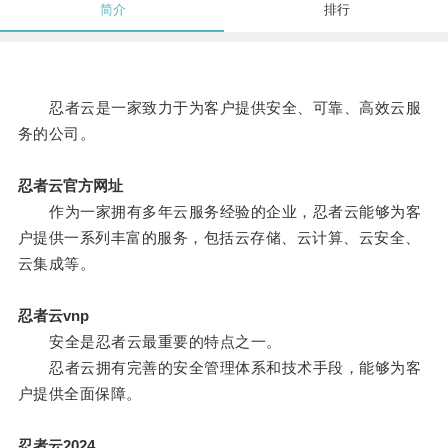
简介
排行
忍者云是一家致力于为客户提供安全、可靠、高效云服
务的公司。
忍者云官方网址
作为一家拥有多年云服务经验的企业，忍者云能够为客
户提供一系列丰富的服务，包括云存储、云计算、云安全、
云集成等。
忍者云vnp
安全是忍者云最重要的特点之一。
忍者云拥有完善的安全管理体系和技术手段，能够为客
户提供全面保障。
忍者云2024