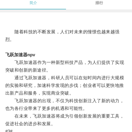
简介
排行
随着科技的不断发展，人们对未来的憧憬也越来越强
烈。
飞跃加速器npv
飞跃加速器作为一种新型科技产品，为人们提供了实现
突破和创新的新途径。
通过飞跃加速器，科研人员可以在短时间内进行大规模
的实验和研究，加速科学发现的步伐；创业者可以更快地推
出新产品和服务，实现商业突破。
飞跃加速器的出现，不仅为科技创新注入了新的动力，
也为各行业带来了更多的机遇和可能性。
在未来，飞跃加速器将成为引领创新发展的重要工具，
促进社会的进步和发展。
#3#