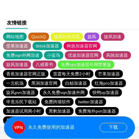
友情链接
网站地图
QuickQ
旋风加速度器
旋风
旋风加速
坚果加速器
tiktok加速器
狗急加速器官网
免费vqn外网加速
小蓝鸟
优途加速器官网
风驰加速器
旋风加速器
八戒看书
免费vps加速器外网苹果版
香蕉加速器官网正版
雷霆每天免费2小时
芒果加速器
一元机场
黑洞加速官网
白鲸加速器
红海pro加速器
旋风pvn加速器
永久免费vqn加速外网
快鸭vp加速器
毕竟乐民下载站
免费跨墙软件
twitter加速器
加速器试用两小时
黑豹加速器
免费海外pvn加速器
星云加速器
quickq
永久免费使用的加速器
下载
0.046757s
首页
安卓
苹果
排行
推荐