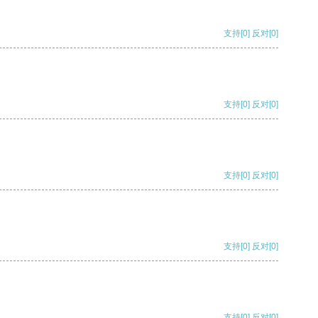
支持
[0]
反对
[0]
支持
[0]
反对
[0]
支持
[0]
反对
[0]
支持
[0]
反对
[0]
支持
[0]
反对
[0]