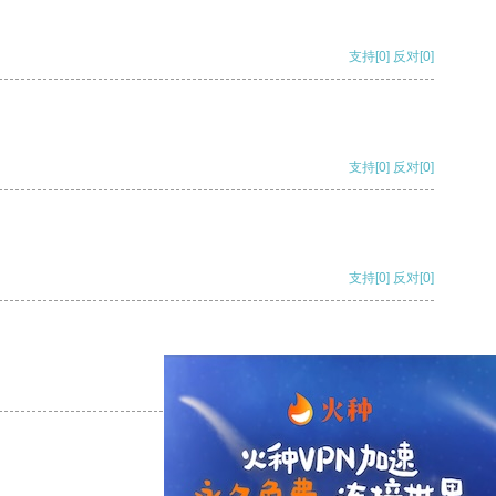
支持
[0]
反对
[0]
支持
[0]
反对
[0]
支持
[0]
反对
[0]
支持
[0]
反对
[0]