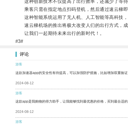
这种创新技术不仅提高了出行效率，还减少了等待
乘客只需在指定地点扫码登机，然后通过速云梯即
这种智能系统运用了无人机、人工智能等高科技，
速云梯机场的推出将极大改变人们的出行方式，成
让我们一起期待未来出行的新时代！。
#3#
评论
游客
这款加速器app的安全性有待提高，可以加强防护措施，比如增加双重验证
2024-08-12
游客
这款app是我购物的得力助手，让我能够找到最优惠的价格，买到最合适
2024-08-12
游客