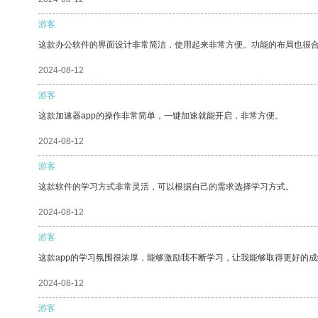
游客
这款办公软件的界面设计非常简洁，使用起来非常方便。功能的布局也很
2024-08-12
游客
这款加速器app的操作非常简单，一键加速就能开启，非常方便。
2024-08-12
游客
这款软件的学习方式非常灵活，可以根据自己的需求选择学习方式。
2024-08-12
游客
这款app的学习氛围很浓厚，能够激励我不断学习，让我能够取得更好的成
2024-08-12
游客