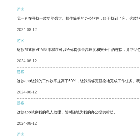
游客
我一直在寻找一款功能强大、操作简单的办公软件，终于找到了它。这款
2024-08-12
游客
这款加速器VPM应用程序可以给你提供最高速度和安全性的连接，并帮助
2024-08-12
游客
这款app让我的工作效率提高了50%，让我能够更轻松地完成工作任务。
2024-08-12
游客
这款app就像我的私人助理，随时随地为我的办公提供帮助。
2024-08-12
游客