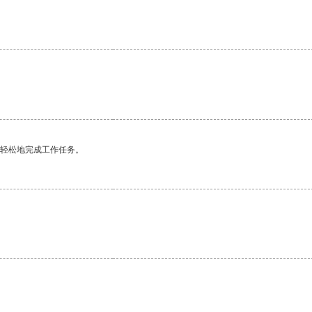
更轻松地完成工作任务。
。