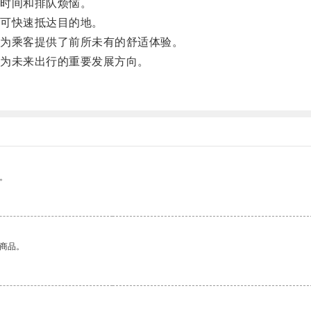
时间和排队烦恼。
可快速抵达目的地。
为乘客提供了前所未有的舒适体验。
为未来出行的重要发展方向。
。
的商品。