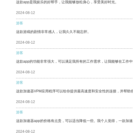
这款app是我娱乐的好帮手，让我能够放松身心，享受美好时光。
2024-08-12
游客
这款游戏的剧情非常感人，让我久久不能忘怀。
2024-08-12
游客
这款app的功能非常强大，可以满足我所有的工作需求，让我能够在工作
2024-08-12
游客
这款加速器VPM应用程序可以给你提供最高速度和安全性的连接，并帮助
2024-08-12
游客
这款加速器app的价格有点贵，可以适当降低一些。我个人觉得，一款加速
2024-08-12