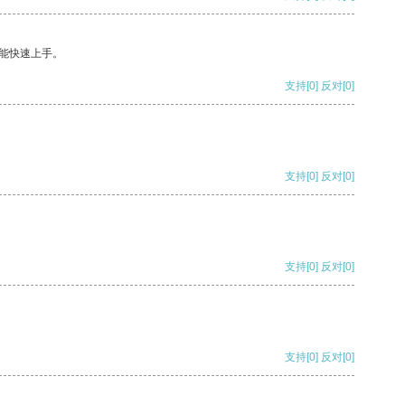
能快速上手。
支持
[0]
反对
[0]
支持
[0]
反对
[0]
支持
[0]
反对
[0]
支持
[0]
反对
[0]