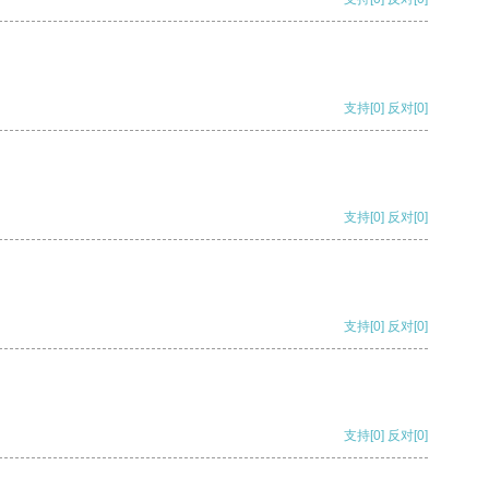
支持
[0]
反对
[0]
支持
[0]
反对
[0]
支持
[0]
反对
[0]
支持
[0]
反对
[0]