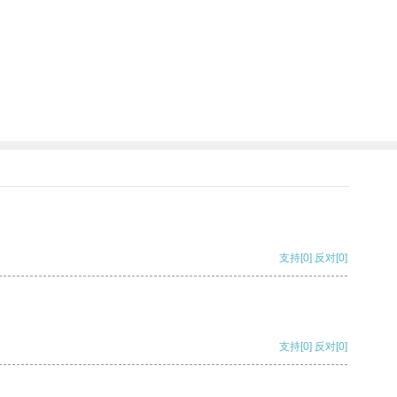
支持
[0]
反对
[0]
支持
[0]
反对
[0]