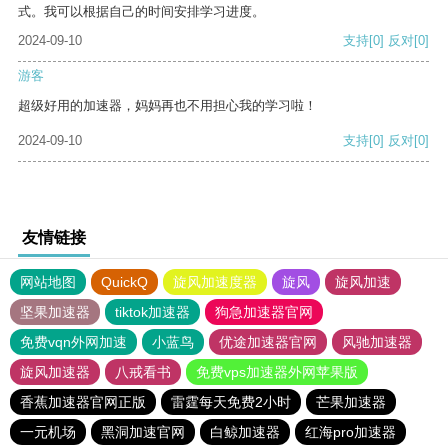
式。我可以根据自己的时间安排学习进度。
2024-09-10
支持
[0]
反对
[0]
游客
超级好用的加速器，妈妈再也不用担心我的学习啦！
2024-09-10
支持
[0]
反对
[0]
友情链接
网站地图
QuickQ
旋风加速度器
旋风
旋风加速
坚果加速器
tiktok加速器
狗急加速器官网
免费vqn外网加速
小蓝鸟
优途加速器官网
风驰加速器
旋风加速器
八戒看书
免费vps加速器外网苹果版
香蕉加速器官网正版
雷霆每天免费2小时
芒果加速器
一元机场
黑洞加速官网
白鲸加速器
红海pro加速器