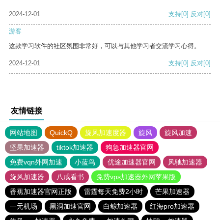
2024-12-01
支持
[0]
反对
[0]
游客
这款学习软件的社区氛围非常好，可以与其他学习者交流学习心得。
2024-12-01
支持
[0]
反对
[0]
友情链接
网站地图
QuickQ
旋风加速度器
旋风
旋风加速
坚果加速器
tiktok加速器
狗急加速器官网
免费vqn外网加速
小蓝鸟
优途加速器官网
风驰加速器
旋风加速器
八戒看书
免费vps加速器外网苹果版
香蕉加速器官网正版
雷霆每天免费2小时
芒果加速器
一元机场
黑洞加速官网
白鲸加速器
红海pro加速器