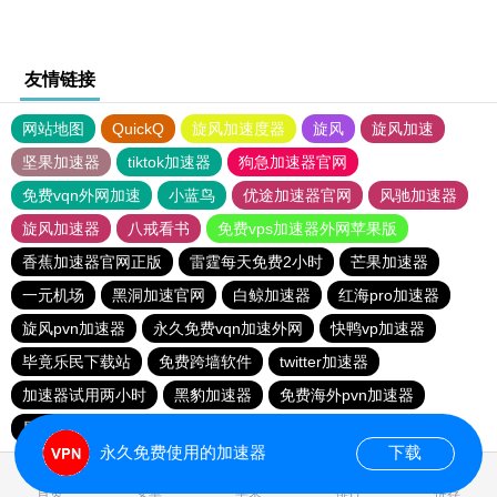
友情链接
网站地图
QuickQ
旋风加速度器
旋风
旋风加速
坚果加速器
tiktok加速器
狗急加速器官网
免费vqn外网加速
小蓝鸟
优途加速器官网
风驰加速器
旋风加速器
八戒看书
免费vps加速器外网苹果版
香蕉加速器官网正版
雷霆每天免费2小时
芒果加速器
一元机场
黑洞加速官网
白鲸加速器
红海pro加速器
旋风pvn加速器
永久免费vqn加速外网
快鸭vp加速器
毕竟乐民下载站
免费跨墙软件
twitter加速器
加速器试用两小时
黑豹加速器
免费海外pvn加速器
星云加速器
quickq
永久免费使用的加速器
下载
首页
安卓
苹果
排行
推荐