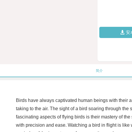
安
简介
Birds have always captivated human beings with their ab
taking to the air. The sight of a bird soaring through th
fascinating aspects of flying birds is their mastery of th
with precision and ease. Watching a bird in flight is like 