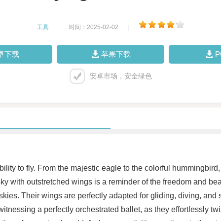
工具
|
时间：2025-02-02
|
卓下载
苹果下载
安卓市场，安全绿色
ility to fly. From the majestic eagle to the colorful hummingb
e sky with outstretched wings is a reminder of the freedom and bea
e skies. Their wings are perfectly adapted for gliding, diving, an
witnessing a perfectly orchestrated ballet, as they effortlessly tw