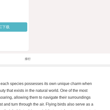
PC下载
排行
ird, each species possesses its own unique charm when
uty that exists in the natural world. One of the most
d soaring, allowing them to navigate their surroundings
ist and turn through the air. Flying birds also serve as a