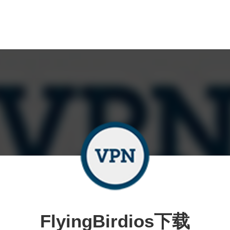
FlyingBirdios下载