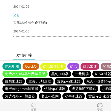
2024-01-05
游客
我喜欢这个软件 作者加油
2024-01-05
友情链接
网站地图
QuickQ
旋风加速度器
旋风
旋风加速
坚果
免费vps加速器外网苹果版
黑豹加速器
一元机场
IOS加速
白鲸加速器
红海pro加速器
旋风pvn加速器
永久不收费的vp
电报telegeram加速器
快鸭vp加速器
毕竟乐民下载站
小猫咪
免费海外pvn加速器
老王vp官网
小牛加速器
雷霆vp加速器
首页
安卓