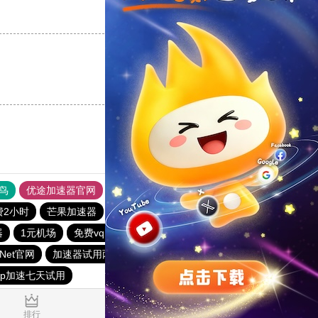
支持
[0]
反对
[0]
支持
[0]
反对
[0]
鸟
优途加速器官网
风驰加速器
旋风加速器
八戒看书
费2小时
芒果加速器
星空加速器
一元机场
黑洞加速官网
器
1元机场
免费vqn加速下载
红海pro加速器
tzNet官网
加速器试用两小时
黑豹加速器
vp加速七天试用
0.855884s
排行
推荐