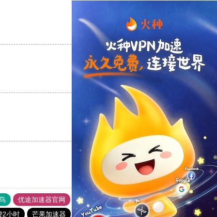
支持
[0]
反对
[0]
支持
[0]
反对
[0]
支持
[0]
反对
[0]
鸟
优途加速器官网
风驰加速器
旋风加速器
八戒看书
费2小时
芒果加速器
星空加速器
一元机场
黑洞加速官网