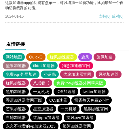
这款加速器app的功能有点单一，可以增加一些新功能，比如增加一个自
动切换线路的功能。
2024-01-15
支持
[0]
反对
[0]
友情链接
网站地图
QuickQ
旋风加速度器
旋风
旋风加速
坚果加速器
tiktok加速器
狗急加速器官网
免费vqn外网加速
小蓝鸟
优途加速器官网
风驰加速器
旋风加速器
八戒看书
免费vps加速器外网苹果版
黑豹加速器
一元机场
IOS加速器
twitter加速器
香蕉加速器官网正版
CC加速器
雷霆每天免费2小时
芒果加速器
星空加速器
一元机场
黑洞加速官网
白鲸加速器
红海pro加速器
旋风pvn加速器
永久不收费的vp加速器2023
银河加速器官网