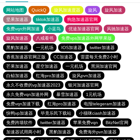
网站地图
QuickQ
旋风加速度器
旋风
旋风加速
坚果加速器
tiktok加速器
狗急加速器官网
免费vqn外网加速
小蓝鸟
优途加速器官网
风驰加速器
旋风加速器
八戒看书
免费vps加速器外网苹果版
黑豹加速器
一元机场
IOS加速器
twitter加速器
香蕉加速器官网正版
CC加速器
雷霆每天免费2小时
芒果加速器
星空加速器
一元机场
黑洞加速官网
白鲸加速器
红海pro加速器
旋风pvn加速器
永久不收费的vp加速器2023
银河加速器官网
永久免费vqn加速外网
暴雪加速器
1元机场
免费vqn加速下载
红海pro加速器
电报telegeram加速器
快鸭vp加速器
毕竟乐民下载站
小猫咪ciash加速器
免费跨墙软件
twitter加速器
苹果免费vqn
BitzNet官网
加速器试用两小时
黑豹加速器
免费海外pvn加速器