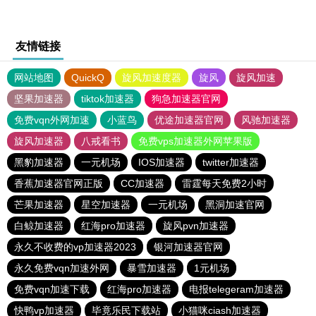
友情链接
网站地图
QuickQ
旋风加速度器
旋风
旋风加速
坚果加速器
tiktok加速器
狗急加速器官网
免费vqn外网加速
小蓝鸟
优途加速器官网
风驰加速器
旋风加速器
八戒看书
免费vps加速器外网苹果版
黑豹加速器
一元机场
IOS加速器
twitter加速器
香蕉加速器官网正版
CC加速器
雷霆每天免费2小时
芒果加速器
星空加速器
一元机场
黑洞加速官网
白鲸加速器
红海pro加速器
旋风pvn加速器
永久不收费的vp加速器2023
银河加速器官网
永久免费vqn加速外网
暴雪加速器
1元机场
免费vqn加速下载
红海pro加速器
电报telegeram加速器
快鸭vp加速器
毕竟乐民下载站
小猫咪ciash加速器