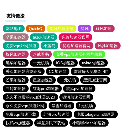
友情链接
网站地图
QuickQ
旋风加速度器
旋风
旋风加速
坚果加速器
tiktok加速器
狗急加速器官网
免费vqn外网加速
小蓝鸟
优途加速器官网
风驰加速器
旋风加速器
八戒看书
免费vps加速器外网苹果版
黑豹加速器
一元机场
IOS加速器
twitter加速器
香蕉加速器官网正版
CC加速器
雷霆每天免费2小时
芒果加速器
星空加速器
一元机场
黑洞加速官网
白鲸加速器
红海pro加速器
旋风pvn加速器
永久不收费的vp加速器2023
银河加速器官网
永久免费vqn加速外网
暴雪加速器
1元机场
免费vqn加速下载
红海pro加速器
电报telegeram加速器
快鸭vp加速器
毕竟乐民下载站
小猫咪ciash加速器