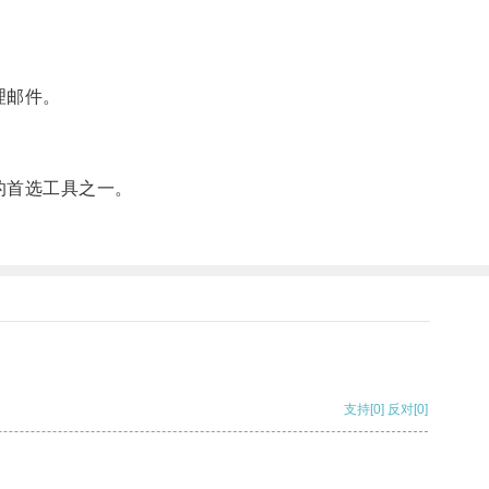
理邮件。
的首选工具之一。
支持
[0]
反对
[0]