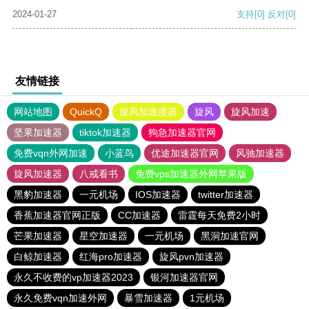
2024-01-27
支持
[0]
反对
[0]
友情链接
网站地图
QuickQ
旋风加速度器
旋风
旋风加速
坚果加速器
tiktok加速器
狗急加速器官网
免费vqn外网加速
小蓝鸟
优途加速器官网
风驰加速器
旋风加速器
八戒看书
免费vps加速器外网苹果版
黑豹加速器
一元机场
IOS加速器
twitter加速器
香蕉加速器官网正版
CC加速器
雷霆每天免费2小时
芒果加速器
星空加速器
一元机场
黑洞加速官网
白鲸加速器
红海pro加速器
旋风pvn加速器
永久不收费的vp加速器2023
银河加速器官网
永久免费vqn加速外网
暴雪加速器
1元机场