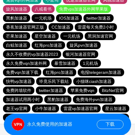
免费vqn外网加速
小蓝鸟
优途加速器官网
风驰加速器
旋风加速器
八戒看书
免费vps加速器外网苹果版
黑豹加速器
一元机场
IOS加速器
twitter加速器
香蕉加速器官网正版
CC加速器
雷霆每天免费2小时
芒果加速器
星空加速器
一元机场
黑洞加速官网
白鲸加速器
红海pro加速器
旋风pvn加速器
永久不收费的vp加速器2023
银河加速器官网
永久免费vqn加速外网
暴雪加速器
1元机场
免费vqn加速下载
红海pro加速器
电报telegeram加速器
快鸭vp加速器
毕竟乐民下载站
小猫咪ciash加速器
免费跨墙软件
twitter加速器
苹果免费vqn
BitzNet官网
加速器试用两小时
黑豹加速器
免费海外pvn加速器
老王vp官网
小牛加速器
雷霆vp加速器官网
星云加速器
quickq
飞鱼加速器
酷通vp加速器
免费vp加速七天试用
永久免费使用的加速器
下载
1.327337s