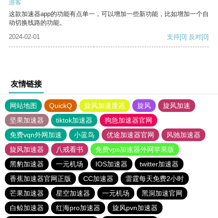
游客
这款加速器app的功能有点单一，可以增加一些新功能，比如增加一个自
动切换线路的功能。
2024-02-01
支持
[0]
反对
[0]
友情链接
网站地图
QuickQ
旋风加速度器
旋风
旋风加速
坚果加速器
tiktok加速器
狗急加速器官网
免费vqn外网加速
小蓝鸟
优途加速器官网
风驰加速器
旋风加速器
八戒看书
免费vps加速器外网苹果版
黑豹加速器
一元机场
IOS加速器
twitter加速器
香蕉加速器官网正版
CC加速器
雷霆每天免费2小时
芒果加速器
星空加速器
一元机场
黑洞加速官网
白鲸加速器
红海pro加速器
旋风pvn加速器