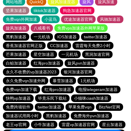
网站地图
QuickQ
旋风加速度器
旋风
旋风加速
坚果加速器
tiktok加速器
狗急加速器官网
免费vqn外网加速
小蓝鸟
优途加速器官网
风驰加速器
旋风加速器
八戒看书
免费vps加速器外网苹果版
黑豹加速器
一元机场
IOS加速器
twitter加速器
香蕉加速器官网正版
CC加速器
雷霆每天免费2小时
芒果加速器
星空加速器
一元机场
黑洞加速官网
白鲸加速器
红海pro加速器
旋风pvn加速器
永久不收费的vp加速器2023
银河加速器官网
永久免费vqn加速外网
暴雪加速器
1元机场
免费vqn加速下载
红海pro加速器
电报telegeram加速器
快鸭vp加速器
毕竟乐民下载站
小猫咪ciash加速器
免费跨墙软件
twitter加速器
苹果免费vqn
BitzNet官网
加速器试用两小时
黑豹加速器
免费海外pvn加速器
老王vp官网
小牛加速器
雷霆vp加速器官网
星云加速器