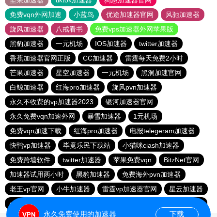
坚果加速器
tiktok加速器
狗急加速器官网
免费vqn外网加速
小蓝鸟
优途加速器官网
风驰加速器
旋风加速器
八戒看书
免费vps加速器外网苹果版
黑豹加速器
一元机场
IOS加速器
twitter加速器
香蕉加速器官网正版
CC加速器
雷霆每天免费2小时
芒果加速器
星空加速器
一元机场
黑洞加速官网
白鲸加速器
红海pro加速器
旋风pvn加速器
永久不收费的vp加速器2023
银河加速器官网
永久免费vqn加速外网
暴雪加速器
1元机场
免费vqn加速下载
红海pro加速器
电报telegeram加速器
快鸭vp加速器
毕竟乐民下载站
小猫咪ciash加速器
免费跨墙软件
twitter加速器
苹果免费vqn
BitzNet官网
加速器试用两小时
黑豹加速器
免费海外pvn加速器
老王vp官网
小牛加速器
雷霆vp加速器官网
星云加速器
quickq
飞鱼加速器
酷通vp加速器
免费vp加速七天试用
永久免费使用的加速器
下载