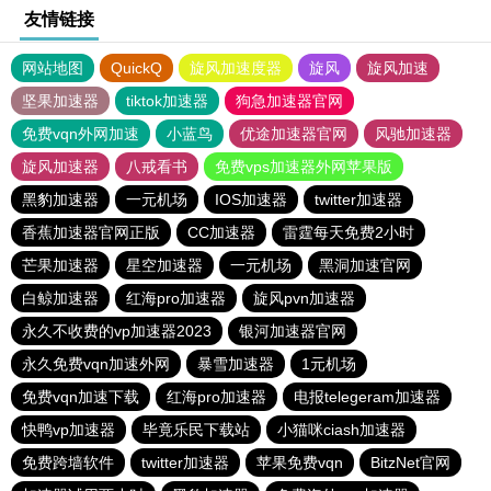
友情链接
网站地图
QuickQ
旋风加速度器
旋风
旋风加速
坚果加速器
tiktok加速器
狗急加速器官网
免费vqn外网加速
小蓝鸟
优途加速器官网
风驰加速器
旋风加速器
八戒看书
免费vps加速器外网苹果版
黑豹加速器
一元机场
IOS加速器
twitter加速器
香蕉加速器官网正版
CC加速器
雷霆每天免费2小时
芒果加速器
星空加速器
一元机场
黑洞加速官网
白鲸加速器
红海pro加速器
旋风pvn加速器
永久不收费的vp加速器2023
银河加速器官网
永久免费vqn加速外网
暴雪加速器
1元机场
免费vqn加速下载
红海pro加速器
电报telegeram加速器
快鸭vp加速器
毕竟乐民下载站
小猫咪ciash加速器
免费跨墙软件
twitter加速器
苹果免费vqn
BitzNet官网