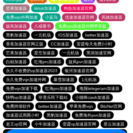
坚果加速器
tiktok加速器
狗急加速器官网
免费vqn外网加速
小蓝鸟
优途加速器官网
风驰加速器
旋风加速器
八戒看书
免费vps加速器外网苹果版
黑豹加速器
一元机场
IOS加速器
twitter加速器
香蕉加速器官网正版
CC加速器
雷霆每天免费2小时
芒果加速器
星空加速器
一元机场
黑洞加速官网
白鲸加速器
红海pro加速器
旋风pvn加速器
永久不收费的vp加速器2023
银河加速器官网
永久免费vqn加速外网
暴雪加速器
1元机场
免费vqn加速下载
红海pro加速器
电报telegeram加速器
快鸭vp加速器
毕竟乐民下载站
小猫咪ciash加速器
免费跨墙软件
twitter加速器
苹果免费vqn
BitzNet官网
加速器试用两小时
黑豹加速器
免费海外pvn加速器
老王vp官网
小牛加速器
雷霆vp加速器官网
星云加速器