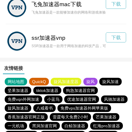
飞兔加速器mac下载
下载
飞兔加速器是一款能够加速你的网络和游戏体验的软件，通过优
ssr加速器vnp
下载
SSR加速器是一款用于网络加速的科技产品，可以帮助用户稳
友情链接
网站地图
QuickQ
旋风加速度器
旋风
旋风加速
坚果加速器
tiktok加速器
狗急加速器官网
免费vqn外网加速
小蓝鸟
优途加速器官网
风驰加速器
旋风加速器
八戒看书
免费vps加速器外网苹果版
香蕉加速器官网正版
雷霆每天免费2小时
芒果加速器
一元机场
黑洞加速官网
白鲸加速器
红海pro加速器