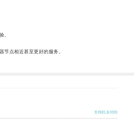
验。
器节点相近甚至更好的服务。
支持
[0]
反对
[0]