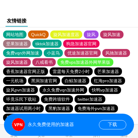
友情链接
网站地图
QuickQ
旋风加速度器
旋风
旋风加速
坚果加速器
tiktok加速器
狗急加速器官网
免费vqn外网加速
小蓝鸟
优途加速器官网
风驰加速器
旋风加速器
八戒看书
免费vps加速器外网苹果版
香蕉加速器官网正版
雷霆每天免费2小时
芒果加速器
一元机场
黑洞加速官网
白鲸加速器
红海pro加速器
旋风pvn加速器
永久免费vqn加速外网
快鸭vp加速器
毕竟乐民下载站
免费跨墙软件
twitter加速器
加速器试用两小时
黑豹加速器
免费海外pvn加速器
星云加速器
quickq
永久免费使用的加速器
下载
0.052360s
首页
安卓
苹果
排行
推荐