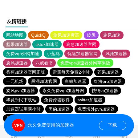
友情链接
网站地图
QuickQ
旋风加速度器
旋风
旋风加速
坚果加速器
tiktok加速器
狗急加速器官网
免费vqn外网加速
小蓝鸟
优途加速器官网
风驰加速器
旋风加速器
八戒看书
免费vps加速器外网苹果版
香蕉加速器官网正版
雷霆每天免费2小时
芒果加速器
一元机场
黑洞加速官网
白鲸加速器
红海pro加速器
旋风pvn加速器
永久免费vqn加速外网
快鸭vp加速器
毕竟乐民下载站
免费跨墙软件
twitter加速器
加速器试用两小时
黑豹加速器
免费海外pvn加速器
星云加速器
quickq
永久免费使用的加速器
下载
首页
安卓
苹果
排行
推荐