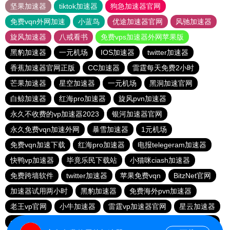
坚果加速器
tiktok加速器
狗急加速器官网
免费vqn外网加速
小蓝鸟
优途加速器官网
风驰加速器
旋风加速器
八戒看书
免费vps加速器外网苹果版
黑豹加速器
一元机场
IOS加速器
twitter加速器
香蕉加速器官网正版
CC加速器
雷霆每天免费2小时
芒果加速器
星空加速器
一元机场
黑洞加速官网
白鲸加速器
红海pro加速器
旋风pvn加速器
永久不收费的vp加速器2023
银河加速器官网
永久免费vqn加速外网
暴雪加速器
1元机场
免费vqn加速下载
红海pro加速器
电报telegeram加速器
快鸭vp加速器
毕竟乐民下载站
小猫咪ciash加速器
免费跨墙软件
twitter加速器
苹果免费vqn
BitzNet官网
加速器试用两小时
黑豹加速器
免费海外pvn加速器
老王vp官网
小牛加速器
雷霆vp加速器官网
星云加速器
quickq
飞鱼加速器
酷通vp加速器
免费vp加速七天试用