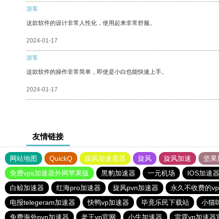
游客
这款软件的设计非常人性化，使用起来非常舒服。
2024-01-17
游客
这款软件的操作非常简单，即使是小白也能快速上手。
2024-01-17
友情链接
网站地图
QuickQ
旋风加速度器
旋风
旋风加速
坚果
免费vps加速器外网苹果版
黑豹加速器
一元机场
IOS加速
白鲸加速器
红海pro加速器
旋风pvn加速器
永久不收费的vp
电报telegeram加速器
快鸭vp加速器
毕竟乐民下载站
小猫咪
免费海外pvn加速器
老王vp官网
小牛加速器
雷霆vp加速器