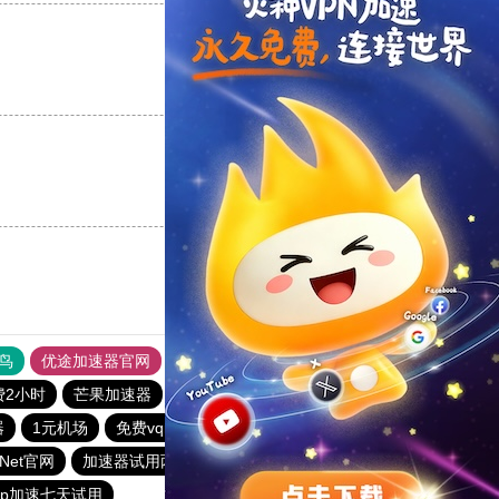
支持
[0]
反对
[0]
支持
[0]
反对
[0]
鸟
优途加速器官网
风驰加速器
旋风加速器
八戒看书
费2小时
芒果加速器
星空加速器
一元机场
黑洞加速官网
器
1元机场
免费vqn加速下载
红海pro加速器
tzNet官网
加速器试用两小时
黑豹加速器
vp加速七天试用