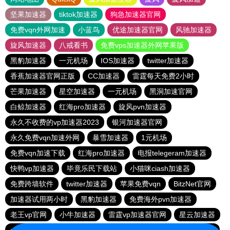
坚果加速器
tiktok加速器
狗急加速器官网
免费vqn外网加速
小蓝鸟
优途加速器官网
风驰加速器
旋风加速器
八戒看书
免费vps加速器外网苹果版
黑豹加速器
一元机场
IOS加速器
twitter加速器
香蕉加速器官网正版
CC加速器
雷霆每天免费2小时
芒果加速器
星空加速器
一元机场
黑洞加速官网
白鲸加速器
红海pro加速器
旋风pvn加速器
永久不收费的vp加速器2023
银河加速器官网
永久免费vqn加速外网
暴雪加速器
1元机场
免费vqn加速下载
红海pro加速器
电报telegeram加速器
快鸭vp加速器
毕竟乐民下载站
小猫咪ciash加速器
免费跨墙软件
twitter加速器
苹果免费vqn
BitzNet官网
加速器试用两小时
黑豹加速器
免费海外pvn加速器
老王vp官网
小牛加速器
雷霆vp加速器官网
星云加速器