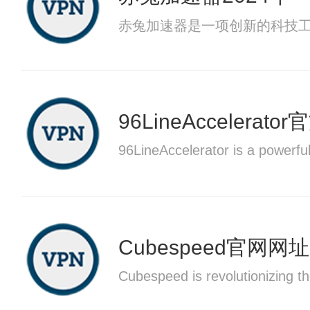
赤兔加速器是一项创新的科技
96LineAccelerat
96LineAccelerator is a powerful
Cubespeed官网网址
Cubespeed is revolutionizing th